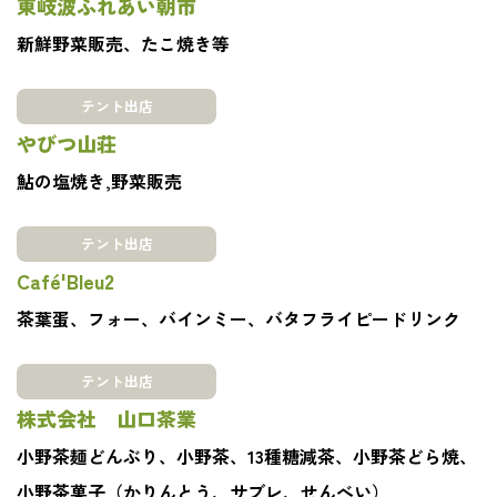
東岐波ふれあい朝市
新鮮野菜販売、たこ焼き等
テント出店
やびつ山荘
鮎の塩焼き,野菜販売
テント出店
Café'Bleu2
茶葉蛋、フォー、バインミー、バタフライピードリンク
テント出店
株式会社 山口茶業
小野茶麺どんぶり、小野茶、13種糖減茶、小野茶どら焼、
小野茶菓子（かりんとう、サブレ、せんべい）